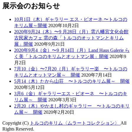
展示会のお知らせ
10月1日（木）ギャラリー エス・ピオーネ 〜トルコの
キリム展～開催
2020年10月2日
2020年9月24（木）〜9 月28日（月）雲八幡宮文化会館
古民家カフェ 雲の森「トルコのオットマンとキリム
展」開催
2020年9月21日
2020年9月4（金）〜9 月14日（月）Land Haus Galerie ら
く美「トルコのキリムとオットマン展」開催
2020年9
月2日
7月10（金）〜7月20（月）ギャラリー楽 〜トルコの
キリムとオットマン展～ 開催
2020年7月14日
5月14（木）たから山荘 〜トルコのキリム展～ 開催
2020年5月12日
3月6（金）ギャラリーエス・ピオーネ 〜トルコのキ
リム展～ 開催
2020年3月3日
2月20（木）やかまし村のギャラリー 〜トルコのキリ
ム展～ 開催
2020年2月20日
Copyright (C)
トルコのキリム〈ムラートコレクション〉
All
Rights Reserved.