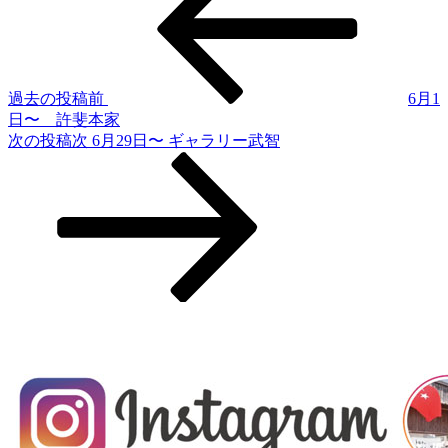
過去の投稿
前
6月1
日〜 許斐本家
次の投稿
次
6月29日〜 ギャラリー武智